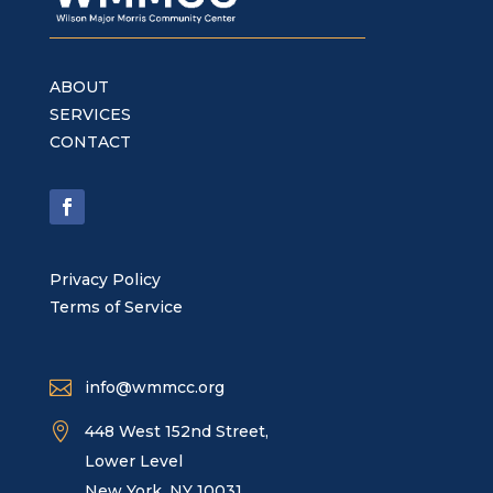
ABOUT
SERVICES
CONTACT
Privacy Policy
Terms of Service

info@wmmcc.org

448 West 152nd Street,
Lower Level
New York, NY 10031